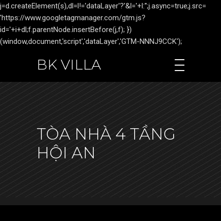
j=d.createElement(s),dl=l!='dataLayer'?'&l='+l:'';j.async=true;j.src=
'https://www.googletagmanager.com/gtm.js?
id='+i+dl;f.parentNode.insertBefore(j,f); })
(window,document,'script','dataLayer','GTM-NNNJ9CCK');
BK VILLA
TÒA NHÀ 4 TẦNG
HỘI AN