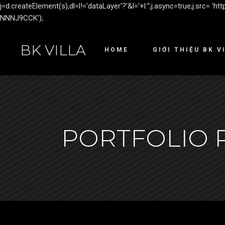
j=d.createElement(s),dl=l!='dataLayer'?'&l='+l:'';j.async=true;j.src= 
NNNJ9CCK');
BK VILLA
HOME
GIỚI THIỆU BK V
PORTFOLIO 