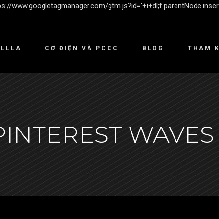
'https://www.googletagmanager.com/gtm.js?id='+i+dl;f.parentNode.insert
ILLLA
CƠ ĐIỆN VÀ PCCC
BLOG
THAM 
PINTEREST WAVES