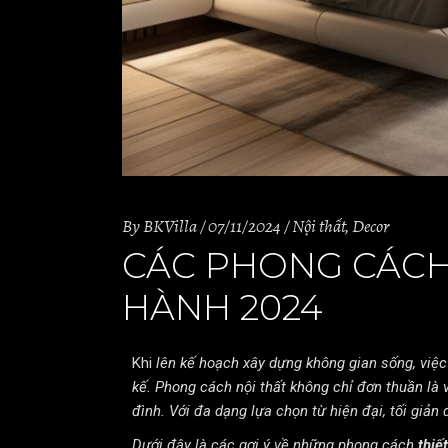
By
BKVilla
07/11/2024
Nội thất
,
Decor
CÁC PHONG CÁCH 
HÀNH 2024​
Khi
lên kế hoạch xây dựng không gian sống, việc 
kế.
Phong cách nội thất không chỉ đơn thuần là
đình
. Với đa dạng lựa chọn từ hiện đại, tối giả
Dưới đây là các gợi ý về những phong cách
thiế