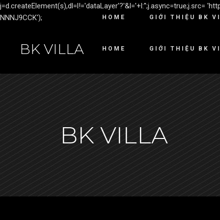
j=d.createElement(s),dl=l!='dataLayer'?'&l='+l:'';j.async=true;j.src= 
NNNJ9CCK');
HOME
GIỚI THIỆU BK V
BK VILLA
HOME
GIỚI THIỆU BK V
BK VILLA