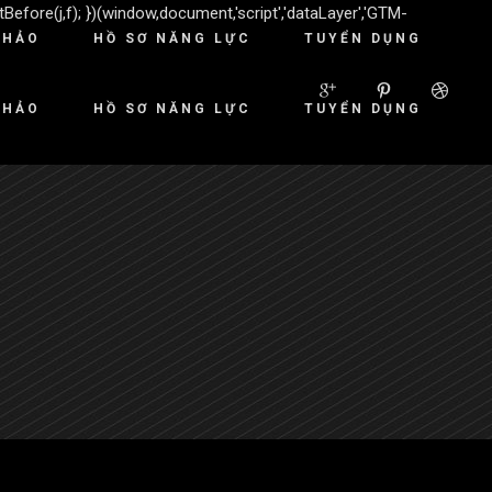
Before(j,f); })(window,document,'script','dataLayer','GTM-
KHẢO
HỒ SƠ NĂNG LỰC
TUYỂN DỤNG
KHẢO
HỒ SƠ NĂNG LỰC
TUYỂN DỤNG