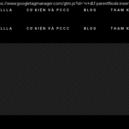
'https://www.googletagmanager.com/gtm.js?id='+i+dl;f.parentNode.insert
ILLLA
CƠ ĐIỆN VÀ PCCC
BLOG
THAM 
ILLLA
CƠ ĐIỆN VÀ PCCC
BLOG
THAM 