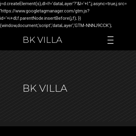
j=d.createElement(s),dl=l!='dataLayer'?'&l='+l:'';j.async=true;j.src=
'https://www.googletagmanager.com/gtm.js?
id='+i+dl;f.parentNode.insertBefore(j,f); })
(window,document,'script','dataLayer','GTM-NNNJ9CCK');
BK VILLA
BK VILLA