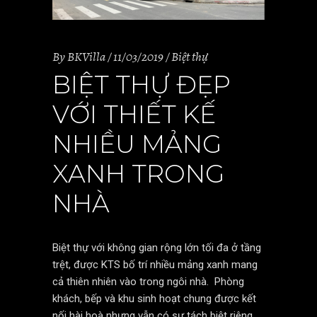
By
BKVilla
11/03/2019
Biệt thự
BIỆT THỰ ĐẸP
VỚI THIẾT KẾ
NHIỀU MẢNG
XANH TRONG
NHÀ
Biệt thự với không gian rộng lớn tối đa ở tầng
trệt, được KTS bố trí nhiều mảng xanh mang
cả thiên nhiên vào trong ngôi nhà. Phòng
khách, bếp và khu sinh hoạt chung được kết
nối hài hoà nhưng vẫn có sự tách biệt riêng