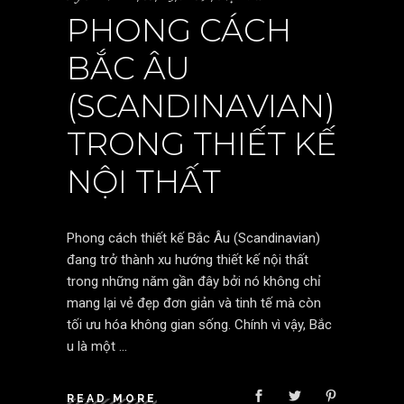
PHONG CÁCH
BẮC ÂU
(SCANDINAVIAN)
TRONG THIẾT KẾ
NỘI THẤT
Phong cách thiết kế Bắc Âu (Scandinavian)
đang trở thành xu hướng thiết kế nội thất
trong những năm gần đây bởi nó không chỉ
mang lại vẻ đẹp đơn giản và tinh tế mà còn
tối ưu hóa không gian sống. Chính vì vậy, Bắc
u là một
READ MORE