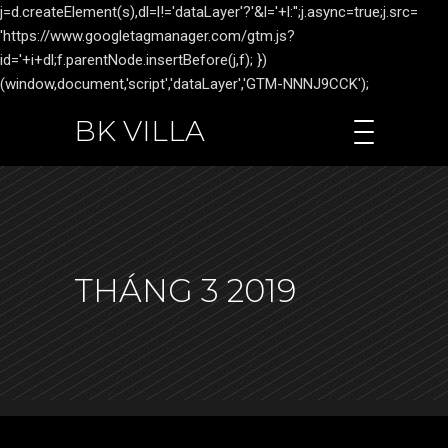
j=d.createElement(s),dl=l!='dataLayer'?'&l='+l:'';j.async=true;j.src=
'https://www.googletagmanager.com/gtm.js?
id='+i+dl;f.parentNode.insertBefore(j,f); })
(window,document,'script','dataLayer','GTM-NNNJ9CCK');
BK VILLA
THÁNG 3 2019