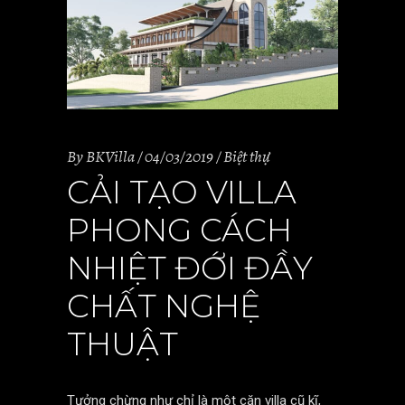
By
BKVilla
04/03/2019
Biệt thự
CẢI TẠO VILLA
PHONG CÁCH
NHIỆT ĐỚI ĐẦY
CHẤT NGHỆ
THUẬT
Tưởng chừng như chỉ là một căn villa cũ kĩ,