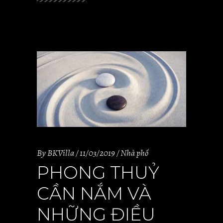
By
BKVilla
11/03/2019
Nhà phố
PHONG THUỶ
CẦN NẮM VÀ
NHỮNG ĐIỀU