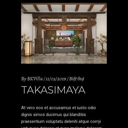
By
BKVilla
11/03/2019
Biệt thự
TAKASIMAYA
At vero eos et accusamus et iusto odio
dignis simos ducimus qui blanditiis
praesentium voluptatu deleniti atque corryi