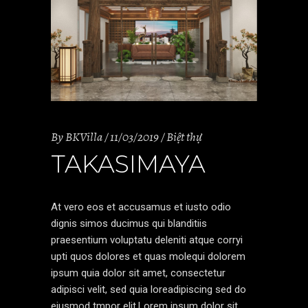
By
BKVilla
11/03/2019
Biệt thự
TAKASIMAYA
At vero eos et accusamus et iusto odio
dignis simos ducimus qui blanditiis
praesentium voluptatu deleniti atque corryi
upti quos dolores et quas molequi dolorem
ipsum quia dolor sit amet, consectetur
adipisci velit, sed quia loreadipiscing sed do
eiusmod tmpor elit.Lorem ipsum dolor sit