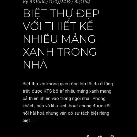
By
BKVilla
11/03/2019
Biệt thự
BIỆT THỰ ĐẸP
VỚI THIẾT KẾ
NHIỀU MẢNG
XANH TRONG
NHÀ
Biệt thự với không gian rộng lớn tối đa ở tầng
trệt, được KTS bố trí nhiều mảng xanh mang
cả thiên nhiên vào trong ngôi nhà. Phòng
khách, bếp và khu sinh hoạt chung được kết
nối hài hoà nhưng vẫn có sự tách biệt riêng
biệt.