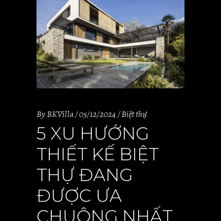
By
BKVilla
05/12/2024
Biệt thự
5 XU HƯỚNG
THIẾT KẾ BIỆT
THỰ ĐANG
ĐƯỢC ƯA
CHUỘNG NHẤT