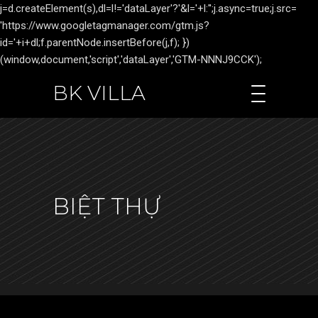
j=d.createElement(s),dl=l!='dataLayer'?'&l='+l:'';j.async=true;j.src=
'https://www.googletagmanager.com/gtm.js?
id='+i+dl;f.parentNode.insertBefore(j,f); })
(window,document,'script','dataLayer','GTM-NNNJ9CCK');
BK VILLA
BIỆT THỰ