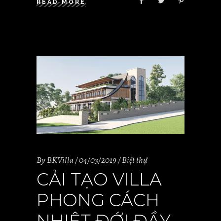
READ MORE
By
BKVilla
04/03/2019
Biệt thự
CẢI TẠO VILLA
PHONG CÁCH
NHIỆT ĐỚI ĐẦY